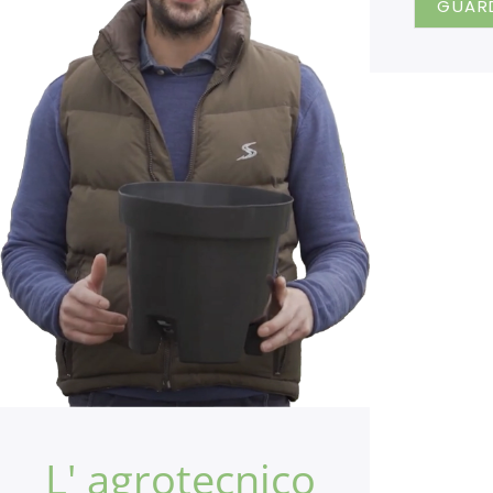
GUARD
L' agrotecnico